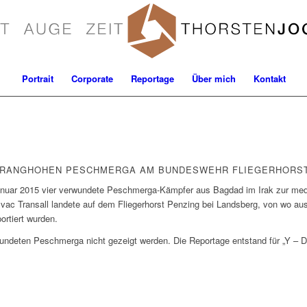
Portrait
Corporate
Reportage
Über mich
Kontakt
 RANGHOHEN PESCHMERGA AM BUNDESWEHR FLIEGERHORST
anuar 2015 vier verwundete Peschmerga-Kämpfer aus Bagdad im Irak zur med
ac Transall landete auf dem Fliegerhorst Penzing bei Landsberg, von wo aus
rtiert wurden.
wundeten Peschmerga nicht gezeigt werden. Die Reportage entstand für „Y –